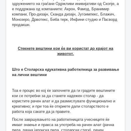
здружението на граѓани Одржливи инивијативи од Скопје, а
е поддржана од компаниите: Акрон, Фамод, Бранимир
компани, Про-дизајн, Сканда дизајн, Југоимпекс, Блажич,
Монозеро, Дрвотекс, Биба терк, Инфини студио и Пасворд
продакшн.
Стекнете вештини кои ќе ви користат до крајот на
животот.
Што е Столарска едукативна работилница за развивање
на лични вештини
Тоа е процес во кој ќе започнете да ги градите вештините
кои се потребни за да станете надежен столар - да
користите рачен алат и да размислувате функционално и
креативно; и при тоа ќе откриете дали столарството е
работа која сакате да ја правите.
После завршувањето на работилницата учесниците ќе
имаат знаење и пракса за употреба на рачен алат (рачна
пила, рачна јапонска пила, столарски стеги), рачен