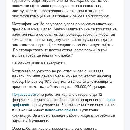
Групите ќе бидат ограничени на 10 лица, со цел да се
овозможи ефективно пренесување на знаењата од
инструкторите - професионални столари и за да се
овозможи комоција на движење и работа во просторот.
Материјали кои ќе се употребуваат во работилницата се
пред сè иверка и дрво. Материјалите кои ќе се користат на
работилницата се остаток од производството на мебел од
компаниите - наши поддржувачи, со што успеваме да го
намалиме отпадот кој се создава во мебел индустријата.
„Во столарството не постои отпад, само парчиња кои
допрва треба да најдат употреба.“
Работниот јазик е македонски.
Котизација за учество во работилницата е 30.000,00
денари, по 5000 денари месечно - на почетокот на секој
месец. Попуст од 16% за уплата на целата котизацијата
пред почетокот на работилницата - 25.000,00 денари.
Пријавувањето
на работилницата е отворено до 12
февруари. Пријавувањето ќе се врши на принципот -
први
пријавени
- први услужени. За пријавени ќе се сметаат тие
лица кои ќе имаат
пополнето пријава
и уплатена
котизација. За да се спроведе работилницата потребни се
најмалку 6 учесници.
Оваа работилница е спроведувана од страна на