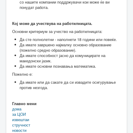
со нашите компании поддржувачи кои може ќе ви
понудат работа.
Кој може да учествува на работилницата.
Основни критериум за учество на работилницата:
Да сте полнолетни - наполнети 18 години или повеќе.
Да имате завршено најмалку основно образование
(пожелно средно образование).
Да имате способност јасно да комуницирате на
македонски јазик.
Да имате основни познавања математика.
Пожелно е:
Да имате или да сакате да си извадите осигурување
против незгода.
Главно мени
дома
за ЦОИ
извештаи
стручност
новости