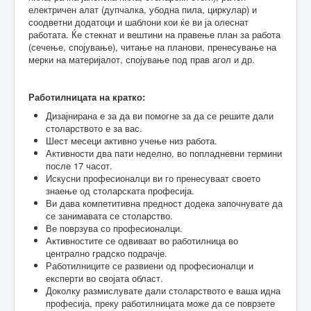
електричен алат (дупчалка, убодна пила, циркулар) и
соодветни додатоци и шаблони кои ќе ви ја олеснат
работата. Ќе стекнат и вештини на правење план за работа
(сечење, спојување), читање на планови, пренесување на
мерки на материјалот, спојување под прав агол и др.
Работилницата на кратко:
Дизајнирана е за да ви помогне за да се решите дали
столарството е за вас.
Шест месеци активно учење низ работа.
Активности два пати неделно, во попладневни термини
после 17 часот.
Искусни професионалци ви го пренесуваат своето
знаење од столарската професија.
Ви дава компетитивна предност додека започнувате да
се занимавата се столарство.
Ве поврзува со професионалци.
Активностите се одвиваат во работилница во
централно градско подрачје.
Работилниците се развиени од професионалци и
експерти во својата област.
Доколку размислувате дали столарството е ваша идна
професија, преку работилницата може да се поврзете