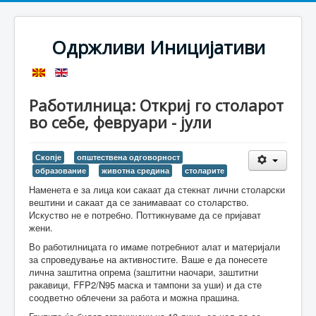
Одржливи Иницијативи
Работилница: Откриј го столарот
во себе, февруари - јули
Скопје
општествена одговорност
образование
животна средина
столарите
Наменета е за лица кои сакаат да стекнат лични столарски
вештини и сакаат да се занимаваат со столарство.
Искуство не е потребно. Поттикнуваме да се пријават
жени.
Во работилницата го имаме потребниот алат и материјали
за спроведување на активностите. Ваше е да понесете
лична заштитна опрема (заштитни наочари, заштитни
ракавици, FFP2/N95 маска и тампони за уши) и да сте
соодветно облечени за работа и можна прашина.