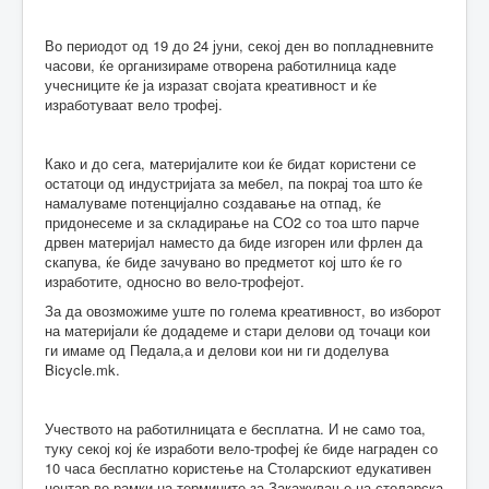
Во периодот од 19 до 24 јуни, секој ден во попладневните
часови, ќе организираме отворена работилница каде
учесниците ќе ја изразат својата креативност и ќе
изработуваат вело трофеј.
Како и до сега, материјалите кои ќе бидат користени се
остатоци од индустријата за мебел, па покрај тоа што ќе
намалуваме потенцијално создавање на отпад, ќе
придонесеме и за складирање на СО2 со тоа што парче
дрвен материјал наместо да биде изгорен или фрлен да
скапува, ќе биде зачувано во предметот кој што ќе го
изработите, односно во вело-трофејот.
За да овозможиме уште по голема креативност, во изборот
на материјали ќе додадеме и стари делови од точаци кои
ги имаме од Педала,а и делови кои ни ги доделува
Bicycle.mk.
Учеството на работилницата е бесплатна. И не само тоа,
туку секој кој ќе изработи вело-трофеј ќе биде награден со
10 часа бесплатно користење на Столарскиот едукативен
центар во рамки на термините за Закажување на столарска