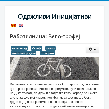
Одржливи Иницијативи
Работилница: Вело-трофеј
велосипед
Скопје
клима
животна средина
столарите
Во изминатата година во рамки на Столарскиот едукативен
центар направивме интерсни предмети, куќи-столчиња за
на Д-Фестивал, па дури и статуетка како награда за најеко-
филм за Ехо меѓународниот филмски фестивал. Сега
дојде ред да направиме спој на пасијата за возење
велосипед и столарството и да изработиме вело-трофеј.