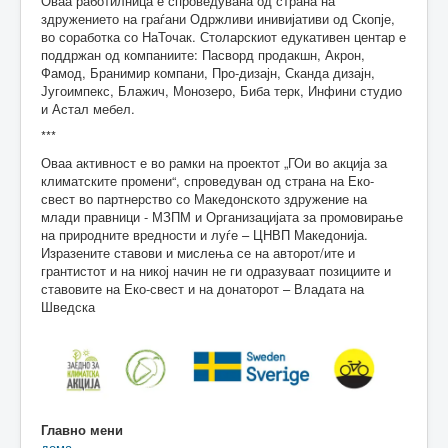
Оваа работилница е спроведувана од страна на
здружението на граѓани Одржливи инивијативи од Скопје,
во соработка со НаТочак. Столарскиот едукативен центар е
поддржан од компаниите: Пасворд продакшн, Акрон,
Фамод, Бранимир компани, Про-дизајн, Сканда дизајн,
Југоимпекс, Блажич, Монозеро, Биба терк, Инфини студио
и Астал мебел.
***
Оваа активност е во рамки на проектот „ГОи во акција за
климатските промени“, спроведуван од страна на Еко-
свест во партнерство со Македонското здружение на
млади правници - МЗПМ и Организацијата за промовирање
на природните вредности и луѓе – ЦНВП Македонија.
Изразените ставови и мислења се на авторот/ите и
грантистот и на никој начин не ги одразуваат позициите и
ставовите на Еко-свест и на донаторот – Владата на
Шведска
Главно мени
дома