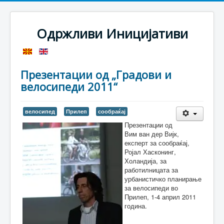
Одржливи Иницијативи
Презентации од „Градови и
велосипеди 2011“
велосипед
Прилеп
сообраќај
Презентации од
Вим ван дер Вијк,
експерт за сообраќај,
Ројал Хасконинг,
Холандија, за
работилницата за
урбанистичко планирање
за велосипеди во
Прилеп, 1-4 април 2011
година.