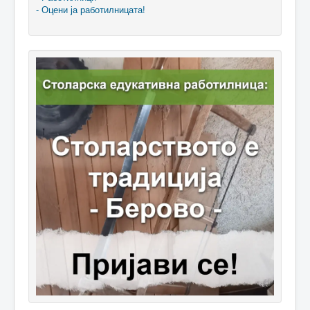
- Оцени ја работилницата!