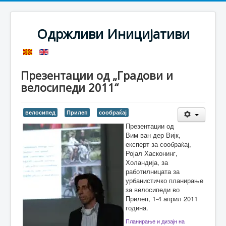
Одржливи Иницијативи
Презентации од „Градови и
велосипеди 2011“
велосипед
Прилеп
сообраќај
Презентации од
Вим ван дер Вијк,
експерт за сообраќај,
Ројал Хасконинг,
Холандија, за
работилницата за
урбанистичко планирање
за велосипеди во
Прилеп, 1-4 април 2011
година.
Планирање и дизајн на