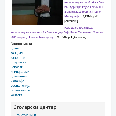
велосипедски сообраќај - Вим
ван дер Вијк, Ројал Хасконинг;
1 април 2011 година, Прилеп,
Македонија
...4,97Mb, pdf
[Англиски]
Како да се дизајнираат
велосипедски елементи? - Вим ван дер Вијк, Ројал Хасконинг; 2 април
2011 година, Прилеп, Македонија
...3,57Mb, pdf [Англиски]
Главно мени
дома
за ЦОИ
извештаи
стручност
новости
иницијативи
документи
изданија
соопштенија
по новините
контакт
Столарски центар
- Работилници