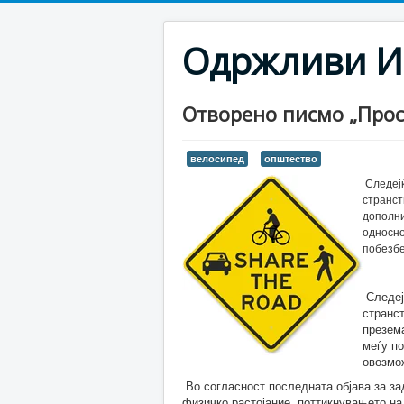
Одржливи И
Отворено писмо „Прос
велосипед
општество
Следејќ
странст
дополни
односно
побезбе
Следејќ
странст
презем
меѓу п
овозмо
Во согласност последната објава за з
физичко растојание, поттикнувањето на