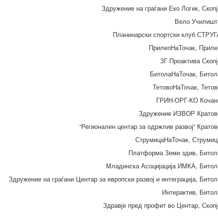
Здружение на граѓани Еко Логик, Скопј
Вело Училишт
Планинарски спортски клуб СТРУГ
ПрилепНаТочак, Приле
ЗГ Проактива Скопј
БитолаНаТочак, Битол
ТетовоНаТочак, Тетов
ГРИН-ОРГ-КО Кочан
Здружение ИЗВОР Кратов
“Регионален центар за одржлив развој“ Кратов
СтрумицаНаТочак, Струмиц
Платформа Земи здив, Битол
Младинска Асоцијација ИМКА, Битол
Здружение на граѓани Центар за европски развој и интеграција, Битол
Интерактив, Битол
Здравје пред профит во Центар, Скопј