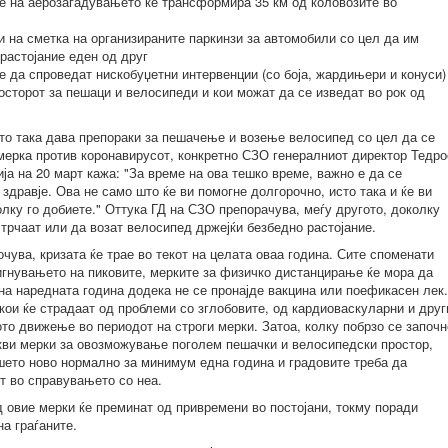
е на аерозагадувањето ќе трансформира 35 км од коловозите во
 на сметка на организираните паркинзи за автомобили со цел да им
растојание еден од друг
 да спроведат нискобуџетни интервенции (со боја, жардињери и конуси)
росторот за пешаци и велосипеди и кои можат да се изведат во рок од
то така дава препораки за пешачење и возење велосипед со цел да се
мерка против коронавирусот, конкретно СЗО генералниот директор Тедро
ја на 20 март кажа: "За време на ова тешко време, важно е да се
дравје. Ова не само што ќе ви помогне долгорочно, исто така и ќе ви
лку го добиете." Оттука ГД на СЗО препорачува, меѓу другото, доколку
 трчаат или да возат велосипед држејќи безбедно растојание.
чува, кризата ќе трае во текот на целата оваа година. Сите споменати
игнувањето на пиковите, мерките за физичко дистанцирање ќе мора да
 на наредната година додека не се пронајде вакцина или поефикасен лек
е кои ќе страдаат од проблеми со зглобовите, од кардиоваскуларни и друг
о движење во периодот на строги мерки. Затоа, колку побрзо се започн
ви мерки за овозможување поголем пешачки и велосипедски простор,
ашето ново нормално за минимум една година и градовите треба да
т во справувањето со неа.
 овие мерки ќе преминат од привремени во постојани, токму поради
на граѓаните.