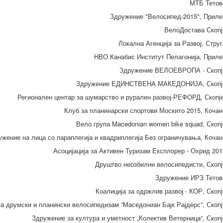
МТБ Тетов
Здружение "Велосипед-2015", Приле
ВелоДостава Скопј
Локална Агенција за Развој, Струг
НВО Канабис Институт Пелагонија, Приле
Здружение ВЕЛОЕВРОПА - Скопј
Здружение ЕДИНСТВЕНА МАКЕДОНИЈА, Скопј
Регионален центар за шумарство и рурален развој-РЕФОРД, Скопј
Клуб за планинарски спортови Москито 2015, Кочан
Вело група Macedonian women bike squad, Скопј
ужение на лица со параплегија и квадриплегија Без ограничувања, Кочан
Асоцијација за Активен Туризам Експлорер - Охрид 201
Друштво неозбилни велосипедисти, Скопј
Здружение ИРЗ Тетов
Коалиција за одржлив развој - КОР, Скопј
а друмски и планински велосипедизам ”Маседониан Бајк Рајдерс”, Скопј
Здружение за култура и уметност „Колектив Ветерница“, Скопј