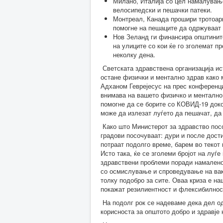
Милано, Италија со цел намалувањ
велосипедски и пешачки патеки.
Монтреал, Канада прошири тротоари
помогне на пешаците да одржуваат 
Нов Зеланд ги финансира општините
на улиците со кои ќе го зголемат п
неколку дена.
Светската здравствена организација ис
остане физички и ментално здрав како 
Адханом Геврејесус на прес конференци
внимава на вашето физичко и ментално з
помогне да се борите со КОВИД-19 доко
може да излезат луѓето да пешачат, да
Како што Министерот за здравство посо
градови посочуваат: дури и после дост
потраат подолго време, барем во текот
Исто така, ќе се зголеми бројот на луѓ
здравствени проблеми поради намаленот
со осмислување и спроведување на вак
толку подобро за сите. Оваа криза е н
покажат резилиентност и флексибилнос
На подолг рок се надеваме дека дел од
корисноста за општото добро и здравје 