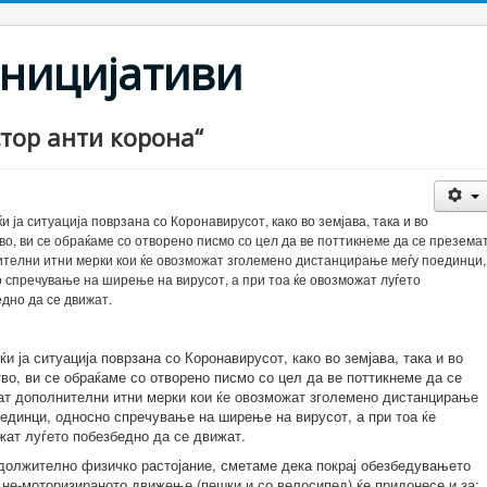
ницијативи
тор анти корона“
и ја ситуација поврзана со Коронавирусот, како во земјава, така и во
во, ви се обраќаме со отворено писмо со цел да ве поттикнеме да се презема
телни итни мерки кои ќе овозможат зголемено дистанцирање меѓу поединци,
 спречување на ширење на вирусот, а при тоа ќе овозможат луѓето
дно да се движат.
и ја ситуација поврзана со Коронавирусот, како во земјава, така и во
во, ви се обраќаме со отворено писмо со цел да ве поттикнеме да се
ат дополнителни итни мерки кои ќе овозможат зголемено дистанцирање
оединци, односно спречување на ширење на вирусот, а при тоа ќе
жат луѓето побезбедно да се движат.
адолжително физичко растојание, сметаме дека покрај обезбедувањето
 не-моторизираното движење (пешки и со велосипед) ќе придонесе и за: