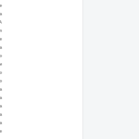
е
а
А
п
е
а
о
и
о
о
а
а
а
а
а
е