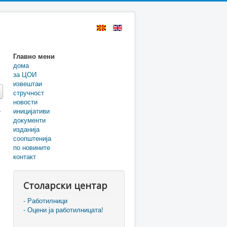
Главно мени
дома
за ЦОИ
извештаи
стручност
новости
иницијативи
т
документи
изданија
соопштенија
по новините
контакт
Столарски центар
- Работилници
- Оцени ја работилницата!