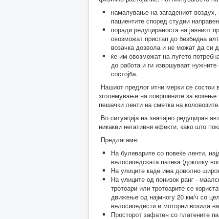
намалување на загадениот воздух, к
пациентите според студии направен
поради редуцираноста на јавниот пр
овозможат пристап до безбедна алт
возачка дозвола и не можат да си 
ќе им овозможат на луѓето потребн
до работа и ги извршуваат нужните
состојба.
Нашиот предлог итни мерки се состои в
зголемување на површините за возење 
пешачки ленти на сметка на коловозите
Во ситуација на значајно редуциран ав
никакви негативни ефекти, како што по
Предлагаме:
На булеварите со повеќе ленти, на
велосипедската патека (доколку во
На улиците каде има доволно широк
На улиците од понизок ранг - маал
тротоари или тротоарите се користа
движење од најмногу 20 км/ч со це
велосипедисти и моторни возила на
Просторот зафатен со платените пар