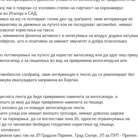
ој пак е поврзан со зголемен степен на смртност на корoнавирус
и во Италија и САД;
евоз на кој се потпираат голем дел од граѓаните, овие интервенции ќе
ернатива за движење за луѓето кои не поседуваат автомобил, немаат
дозволат користење на такси;
а, минимална физичка активност и излегување на воздух додека патуваа
 обврски, што е позитивно за нивниот имунитет и добра психолошка
о поттикнување на луѓето да користат велосипед или да одат пеш преку
велосипед и за пешачење во вид на привремени велосипедски или
.
томобилски сообраќај, овие интервенции е лесно да се реализираат без
кажува евалуацијата направена во Берлин.
јдесната лента да биде привремено наменета за велосипеди, а
општо ја има) да биде привремено наменета за пешаци.
 коловоз да се воведат велосипедски ленти.
ските улици кои немаат воопшто тротоари, немаат доволно широки
т за паркирање, да се воспостави зона 20, односно ограничување на
л да се овозможи безбедно споделено користење од пешаци,
 коловозот.
кинзи како тие на ЈП Градски Паркинг, Град Скопје, ЈП за ПУП - Прилеп 