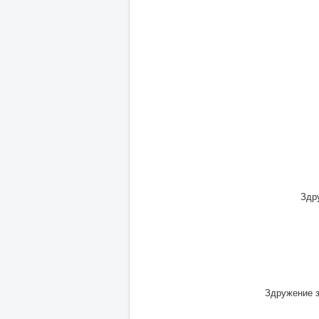
Здр
Здружение з