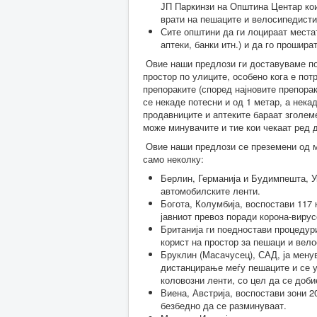
ЈП Паркинзи на Општина Центар кои
врати на пешаците и велосипедист
Сите општини да ги лоцираат местат
аптеки, банки итн.) и да го прошир
Овие наши предлози ги доставуваме по
простор по улиците, особено кога е по
препораките (според најновите препорак
се некаде потесни и од 1 метар, а нека
продавниците и аптеките бараат зголеме
може минувачите и тие кои чекаат ред 
Овие наши предлози се преземени од ме
само неколку:
Берлин, Германија и Будимпешта, У
автомобилските ленти.
Богота, Колумбија, воспостави 117
јавниот превоз поради корона-вирус
Британија ги поедностави процедур
корист на простор за пешаци и вел
Бруклин (Масачусец), САД, ја мену
дистанцирање меѓу пешаците и се у
коловозни ленти, со цел да се доб
Виена, Австрија, воспостави зони 2
безбедно да се разминуваат.