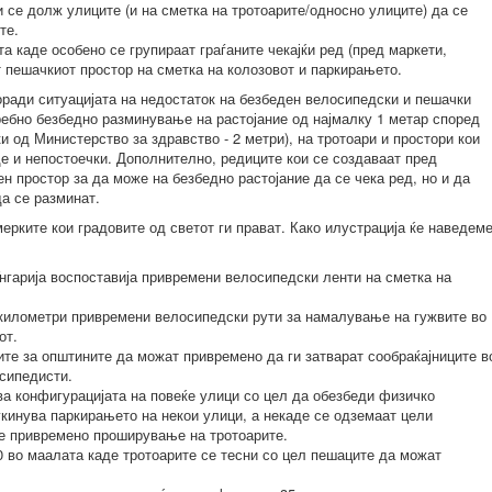
 се долж улиците (и на сметка на тротоарите/односно улиците) да се
ите.
а каде особено се групираат граѓаните чекајќи ред (пред маркети,
ат пешачкиот простор на сметка на колозовот и паркирањето.
ради ситуацијата на недостаток на безбеден велосипедски и пешачки
требно безбедно разминување на растојание од најмалку 1 метар според
и од Министерство за здравство - 2 метри), на тротоари и простори кои
де и непостоечки. Дополнително, редиците кои се создаваат пред
н простор за да може на безбедно растојание да се чека ред, но и да
да се разминат.
рките кои градовите од светот ги прават. Како илустрација ќе наведем
нгарија воспоставија привремени велосипедски ленти на сметка на
 километри привремени велосипедски рути за намалување на гужвите во
от.
ите за општините да можат привремено да ги затварат сообраќајниците в
осипедисти.
ва конфигурацијата на повеќе улици со цел да обезбеди физичко
кинува паркирањето на некои улици, а некаде се одземаат цели
ие привремено проширување на тротоарите.
0 во маалата каде тротоарите се тесни со цел пешаците да можат