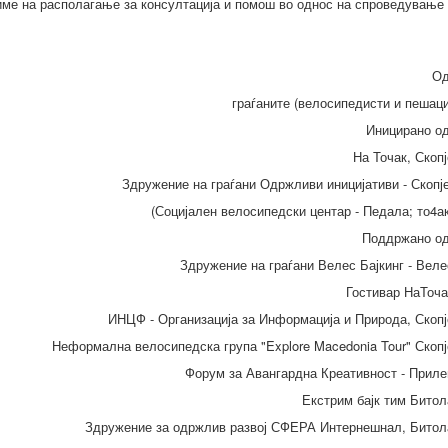
име на располагање за консултација и помош во однос на спроведување
Од
граѓаните (велосипедисти и пешаци
Иницирано од
На Точак, Скопј
Здружение на граѓани Одржливи иницијативи - Скопј
(Социјален велосипедски центар - Педала; то4ак
Поддржано од
Здружение на граѓани Велес Бајкинг - Веле
Гостивар НаТоча
ИНЦФ - Организација за Информација и Природа, Скопј
Неформална велосипедска група "Explore Macedonia Tour" Скопј
Форум за Авангардна Креативност - Приле
Екстрим бајк тим Битол
Здружение за одржлив развој СФЕРА Интернешнал, Битол