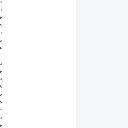
а
п
е
а
п
е
е
е
и
е
и
8
е
о
е
е
е