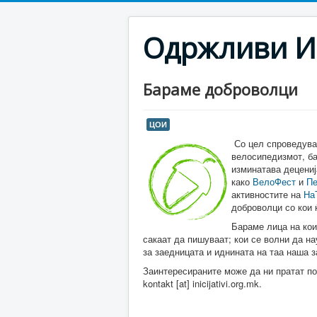
Одржливи И
Бараме доброволци
ЦОИ
Со цел спроведувањ
велосипедизмот, ба
изминатава децениј
како
ВелоФест
и
П
активностите на
На
доброволци со кои 
Бараме лица на кои
сакаат да пишуваат; кои се волни да на
за заедницата и иднината на таа наша 
Заинтересираните може да ни пратат п
kontakt [at] inicijativi.org.mk.