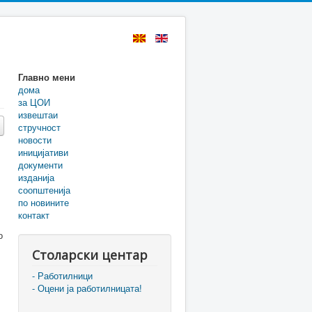
Главно мени
дома
за ЦОИ
извештаи
стручност
новости
иницијативи
документи
изданија
соопштенија
по новините
контакт
о
Столарски центар
- Работилници
- Оцени ја работилницата!