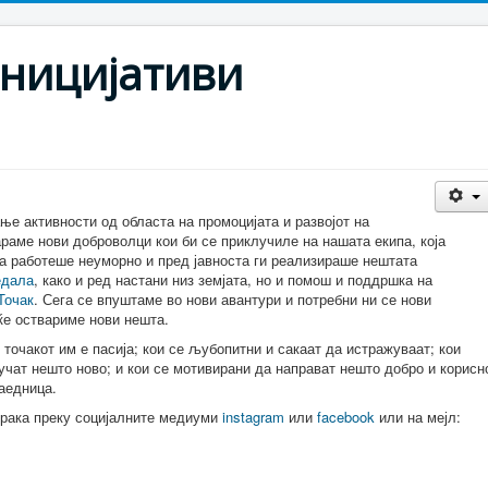
ницијативи
е активности од областа на промоцијата и развојот на
раме нови доброволци кои би се приклучиле на нашата екипа, која
а работеше неуморно и пред јавноста ги реализираше нештата
едала
, како и ред настани низ земјата, но и помош и поддршка на
Точак
. Сега се впуштаме во нови авантури и потребни ни се нови
ќе оствариме нови нешта.
 точакот им е пасија; кои се љубопитни и сакаат да истражуваат; кои
учат нешто ново; и кои се мотивирани да направат нешто добро и корисн
заедница.
орака преку социјалните медиуми
instagram
или
facebook
или на мејл: