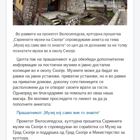
Во рамките на проектот Велосипедска, културна прошетка
„Скриените музеи на Скопје“ спроведуваме анкета на тема
„Музеј кој само вие го знаете“ со цел да ги дознаеме за не толку
познатите музеи во и околу Скопје.
Целта пак на прашалникот е да обезбеди дополнителни
информации за постоечки музиеи и јавно достапни
колекции во и околу Скопје. Музеите може да бидат во
рамки на јавни установи, приватни установи, но и во рамки
на приватни домови, доколку сопствениците се
расположени да ги отворат своите врати за гости.
Однапред ви благодариме за помошта во оваа наша
мисија. Ве молиме проследете го линкот за да ја
пополните анкетата:
Прашалникот „Музеј кој само вие го знаете“
Проектот Велосипедска, културна прошетка Скриените
музеи на Скопје е спроведуван во соработка со Музеј на
Град Скопје и поддршка од Град Скопје и Министерство за
култура.