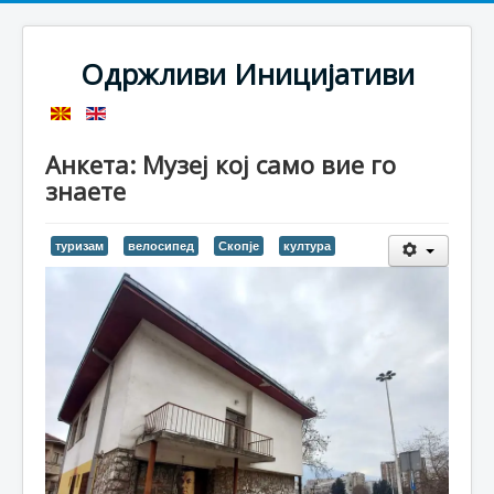
Одржливи Иницијативи
Анкета: Музеј кој само вие го
знаете
туризам
велосипед
Скопје
култура