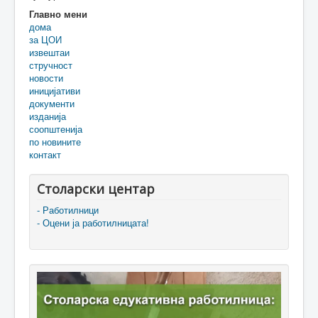
Главно мени
дома
за ЦОИ
извештаи
стручност
новости
иницијативи
документи
изданија
соопштенија
по новините
контакт
Столарски центар
- Работилници
- Оцени ја работилницата!