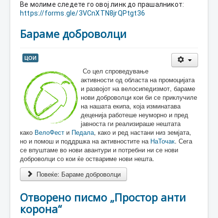
Ве молиме следете го овој линк до прашалникот: 
https://forms.gle/3VCnXTN8jrQPtgt36
Бараме доброволци
ЦОИ
Со цел спроведување
активности од областа на промоцијата
и развојот на велосипедизмот, бараме
нови доброволци кои би се приклучиле
на нашата екипа, која изминатава
деценија работеше неуморно и пред
јавноста ги реализираше нештата
како
ВелоФест
и
Педала
, како и ред настани низ земјата,
но и помош и поддршка на активностите на
НаТочак
. Сега
се впуштаме во нови авантури и потребни ни се нови
доброволци со кои ќе оствариме нови нешта.
Повеќе: Бараме доброволци
Отворено писмо „Простор анти
корона“