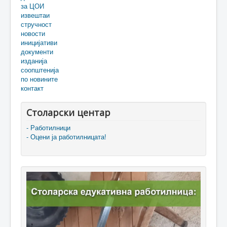
за ЦОИ
извештаи
стручност
новости
иницијативи
документи
изданија
соопштенија
по новините
контакт
Столарски центар
- Работилници
- Оцени ја работилницата!