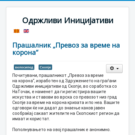
Одржливи Иницијативи
Прашалник „Превоз за време на
корона“
велосипед
Скопје
Почитувани, п
рашалникот „Превоз за време 
на корона“, изработен од Здружението на граѓани 
Одржливи иницијативи од Скопје, во соработка со 
НаТочак, е наменет да ги регистрира вашите 
искуства и ставови во врска со превозот низ град 
Скопје за време на корона кризата и по неа. Вашите 
одговори ќе ни дадат до знаење каков јавен 
сообраќај сакаат жителите на Скопскиот регион да 
имаат и користат.
Пополнувањето на овој прашалник е анонимно.