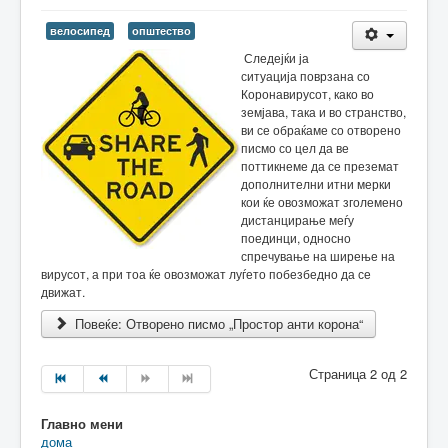
велосипед
општество
Следејќи ја
ситуација поврзана со
Коронавирусот, како во
земјава, така и во странство,
ви се обраќаме со отворено
писмо со цел да ве
поттикнеме да се преземат
дополнителни итни мерки
кои ќе овозможат зголемено
дистанцирање меѓу
поединци, односно
спречување на ширење на
вирусот, а при тоа ќе овозможат луѓето побезбедно да се
движат.
Повеќе: Отворено писмо „Простор анти корона“
Страница 2 од 2
Главно мени
дома