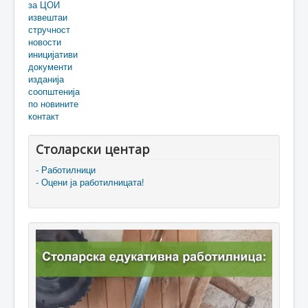
за ЦОИ
извештаи
стручност
новости
иницијативи
документи
изданија
соопштенија
по новините
контакт
Столарски центар
- Работилници
- Оцени ја работилницата!