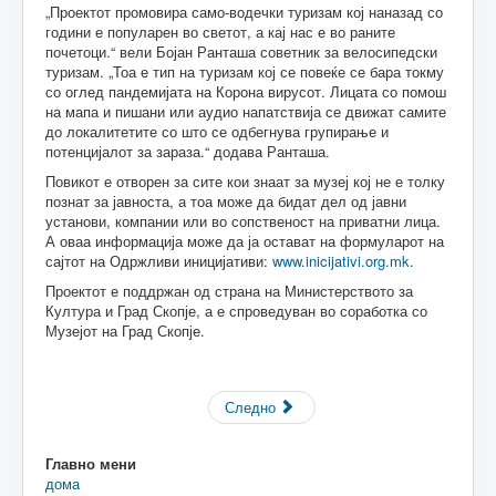
„Проектот промовира само-водечки туризам кој наназад со
години е популарен во светот, а кај нас е во раните
почетоци.“ вели Бојан Ранташа советник за велосипедски
туризам. „Тоа е тип на туризам кој се повеќе се бара токму
со оглед пандемијата на Корона вирусот. Лицата со помош
на мапа и пишани или аудио напатствија се движат самите
до локалитетите со што се одбегнува групирање и
потенцијалот за зараза.“ додава Ранташа.
Повикот е отворен за сите кои знаат за музеј кој не е толку
познат за јавноста, а тоа може да бидат дел од јавни
установи, компании или во сопственост на приватни лица.
А оваа информација може да ја остават на формуларот на
сајтот на Одржливи иницијативи:
www.inicijativi.org.mk
.
Проектот е поддржан од страна на Министерството за
Култура и Град Скопје, а е спроведуван во соработка со
Музејот на Град Скопје.
Следно
Главно мени
дома