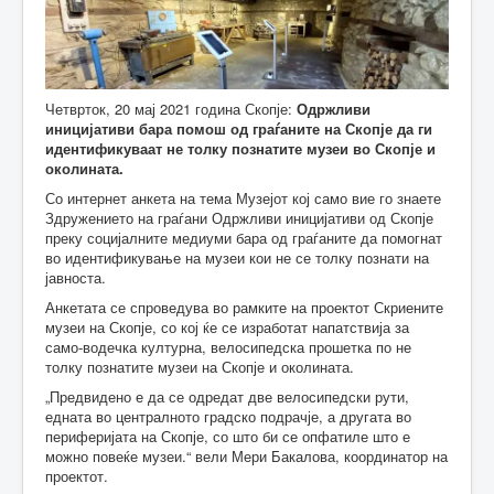
Четврток, 20 мај 2021 година Скопје:
Одржливи
иницијативи бара помош од граѓаните на Скопје да ги
идентификуваат не толку познатите музеи во Скопје и
околината.
Со интернет анкета на тема Музејот кој само вие го знаете
Здружението на граѓани Одржливи иницијативи од Скопје
преку социјалните медиуми бара од граѓаните да помогнат
во идентификување на музеи кои не се толку познати на
јавноста.
Анкетата се спроведува во рамките на проектот Скриените
музеи на Скопје, со кој ќе се изработат напатствија за
само-водечка културна, велосипедска прошетка по не
толку познатите музеи на Скопје и околината.
„Предвидено е да се одредат две велосипедски рути,
едната во централното градско подрачје, а другата во
периферијата на Скопје, со што би се опфатиле што е
можно повеќе музеи.“ вели Мери Бакалова, координатор на
проектот.