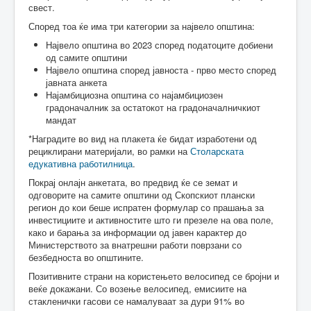
свест.
Според тоа ќе има три категории за највело општина:
Највело општина во 2023 според податоците добиени
од самите општини
Највело општина според јавноста - прво место според
јавната анкета
Најамбициозна општина со најамбициозен
градоначалник за остатокот на градоначалничкиот
мандат
*Наградите во вид на плакета ќе бидат изработени од
рециклирани материјали, во рамки на
Столарската
едукативна работилница
.
Покрај онлајн анкетата, во предвид ќе се земат и
одговорите на самите општини од Скопскиот плански
регион до кои беше испратен формулар со прашања за
инвестициите и активностите што ги презеле на ова поле,
како и барања за информации од јавен карактер до
Министерството за внатрешни работи поврзани со
безбедноста во општините.
Позитивните страни на користењето велосипед се бројни и
веќе докажани. Со возење велосипед, емисиите на
стакленички гасови се намалуваат за дури 91% во