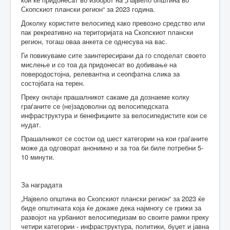
Скопскиот плански регион“ за 2023 година.
Доколку користите велосипед како превозно средство или
пак рекреативно на територијата на Скопскиот плански
регион, тогаш оваа анкета се однесува на вас.
Ги повикуваме сите заинтересирани да го споделат своето
мислење и со тоа да придонесат во добивање на
поверодостојна, релевантна и сеопфатна слика за
состојбата на терен.
Преку онлајн прашалникот сакаме да дознаеме колку
граѓаните се (не)задоволни од велосипедската
инфраструктура и бенефициите за велосипедистите кои се
нудат.
Прашалникот се состои од шест категории на кои граѓаните
може да одговорат анонимно и за тоа би биле потребни 5-
10 минути.
За наградата
„Највело општина во Скопскиот плански регион“ за 2023 ќе
биде општината која ќе докаже дека најмногу се грижи за
развојот на урбаниот велосипедизам во своите рамки преку
четири категории - инфраструктура, политики, буџет и јавна