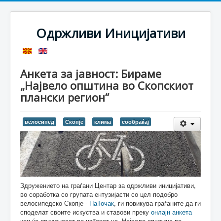
Одржливи Иницијативи
Анкета за јавност: Бираме
„Највело општина во Скопскиот
плански регион“
велосипед
Скопје
клима
сообраќај
Здружението на граѓани Центар за одржливи иницијативи,
во соработка со групата ентузијасти со цел подобро
велосипедско Скопје -
НаТочак
, ги повикува граѓаните да ги
споделат своите искуства и ставови преку
онлајн анкета
кои ќе придонесат во изборот на „Највело општина во