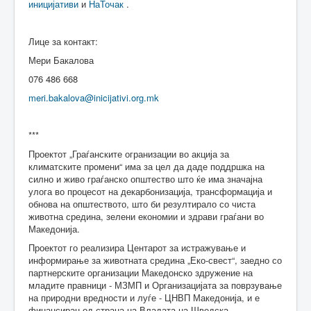
иницијативи
и
НаТочак
.
Лице за контакт:
Мери Бакалова
076 486 668
meri.bakalova@inicijativi.org.mk
***
Проектот „Граѓанските огранизации во акција за
климатските промени“ има за цел да даде поддршка на
силно и живо граѓанско општество што ќе има значајна
улога во процесот на декарбонизација, трансформација и
обнова на општеството, што би резултирало со чиста
животна средина, зелени економии и здрави граѓани во
Македонија.
Проектот го реализира Центарот за истражување и
информирање за животната средина „Еко-свест“, заедно со
партнерските организации Македонско здружение на
младите правници - МЗМП и Организацијата за поврзување
на природни вредности и луѓе - ЦНВП Македонија, и е
финансиран од страна на Владата на Шведска.