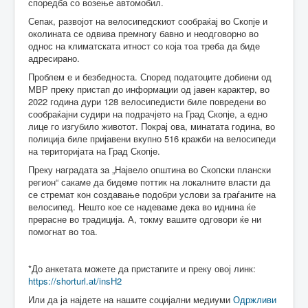
споредба со возење автомобил.
Сепак, развојот на велосипедскиот сообраќај во Скопје и
околината се одвива премногу бавно и неодговорно во
однос на климатската итност со која тоа треба да биде
адресирано.
Проблем е и безбедноста. Според податоците добиени од
МВР преку пристап до информации од јавен карактер, во
2022 година дури 128 велосипедисти биле повредени во
сообраќајни судири на подрачјето на Град Скопје, а едно
лице го изгубило животот. Покрај ова, минатата година, во
полиција биле пријавени вкупно 516 кражби на велосипеди
на територијата на Град Скопје.
Преку наградата за „Највело општина во Скопски плански
регион“ сакаме да бидеме поттик на локалните власти да
се стремат кон создавање подобри услови за граѓаните на
велосипед. Нешто кое се надеваме дека во иднина ќе
прерасне во традиција. А, токму вашите одговори ќе ни
помогнат во тоа.
*До анкетата можете да пристапите и преку овој линк:
https://shorturl.at/insH2
Или да ја најдете на нашите социјални медиуми
Одржливи