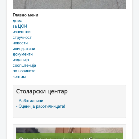
Главно мени
дома
за ЦОИ
извештаи
стручност
новости
иницијативи
документи
изданија
соопштенија
по новините
контакт
Столарски центар
- Работилници
- Оцени ја работилницата!