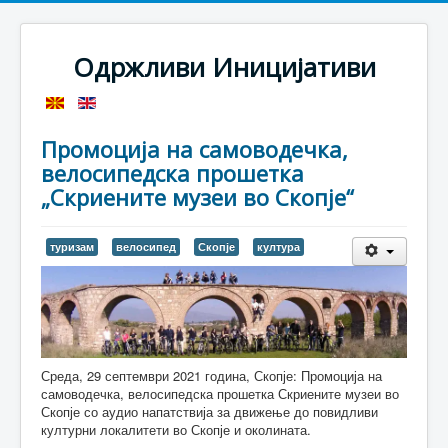
Одржливи Иницијативи
Промоција на самоводечка,
велосипедска прошетка
„Скриените музеи во Скопје“
туризам
велосипед
Скопје
култура
Среда, 29 септември 2021 година, Скопје: Промоција на
самоводечка, велосипедска прошетка Скриените музеи во
Скопје со аудио напатствија за движење до повидливи
културни локалитети во Скопје и околината.