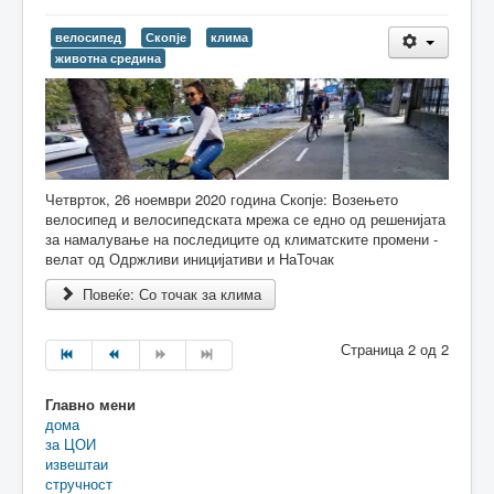
велосипед
Скопје
клима
животна средина
Четврток, 26 ноември 2020 година Скопје: Возењето
велосипед и велосипедската мрежа се едно од решенијата
за намалување на последиците од климатските промени -
велат од Одржливи иницијативи и НаТочак
Повеќе: Со точак за клима
Страница 2 од 2
Главно мени
дома
за ЦОИ
извештаи
стручност