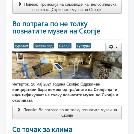
Повеќе: Промоција на самоводечка, велосипедска
прошетка „Скриените музеи во Скопје“
Во потрага по не толку
познатите музеи на Скопје
туризам
велосипед
Скопје
култура
Четврток, 20 мај 2021 година Скопје:
Одржливи
иницијативи бара помош од граѓаните на Скопје да ги
идентификуваат не толку познатите музеи во Скопје и
околината.
Повеќе: Во потрага по не толку познатите музеи на
Скопје
Со точак за клима