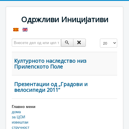
Одржливи Иницијативи
Внесете дел од или цел таг
Прикажи #
Културното наследство низ
Прилепското Поле
Презентации од „Градови и
велосипеди 2011“
Главно мени
дома
за ЦОИ
извештаи
стручност