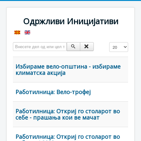
Одржливи Иницијативи
Внесете дел од или цел таг
Прикажи #
Избираме вело-општина - избираме
климатска акција
Работилница: Вело-трофеј
Работилница: Откриј го столарот во
себе - прашања кои ве мачат
Работилница: Откриј го столарот во