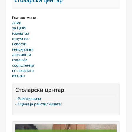
столарски центар
Главно мени
дома
за ЦОИ
извештаи
стручност
новости
иницијативи
документи
изданија
соопштенија
по новините
контакт
Столарски центар
- Работилници
- Оцени ја работилницата!