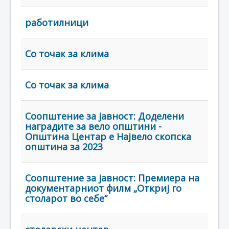
работилници
Со точак за клима
Со точак за клима
Соопштение за јавност: Доделени
наградите за вело општини -
Општина Центар е Највело скопска
општина за 2023
Соопштение за јавност: Премиера на
документарниот филм „Откриј го
столарот во себе“