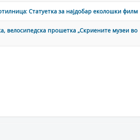
отилница: Статуетка за најдобар еколошки филм
а, велосипедска прошетка „Скриените музеи во