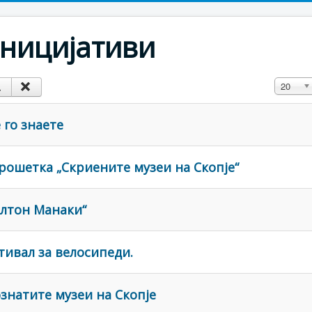
ницијативи
Прикажи
20
 го знаете
рошетка „Скриените музеи на Скопје“
лтон Манаки“
тивал за велосипеди.
ознатите музеи на Скопје