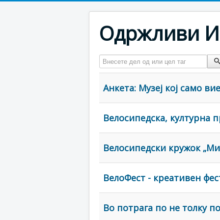
Одржливи И
Внесете дел од или цел таг
Анкета: Музеј кој само вие
Велосипедска, културна п
Велосипедски кружок „Ми
ВелоФест - креативен фес
Во потрага по не толку п