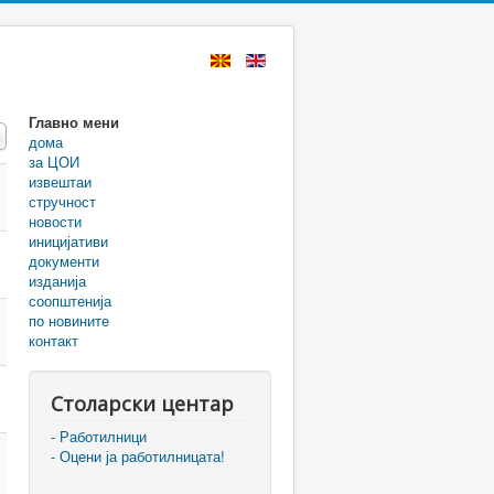
Главно мени
 #
дома
за ЦОИ
извештаи
стручност
новости
иницијативи
документи
изданија
соопштенија
по новините
контакт
Столарски центар
- Работилници
- Оцени ја работилницата!