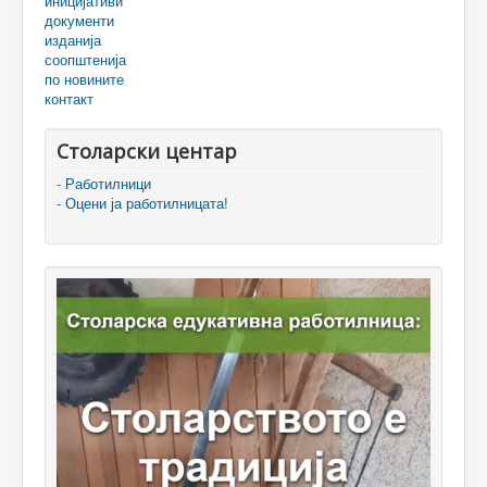
иницијативи
документи
изданија
соопштенија
по новините
контакт
Столарски центар
- Работилници
- Оцени ја работилницата!