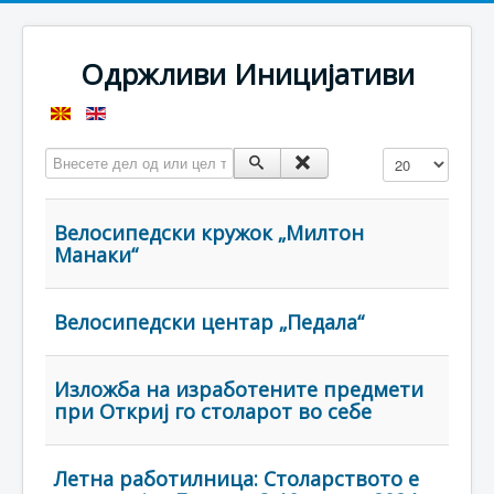
Одржливи Иницијативи
Внесете дел од или цел таг
Прикажи #
Велосипедски кружок „Милтон
Манаки“
Велосипедски центар „Педала“
Изложба на изработените предмети
при Откриј го столарот во себе
Летна работилница: Столарството е