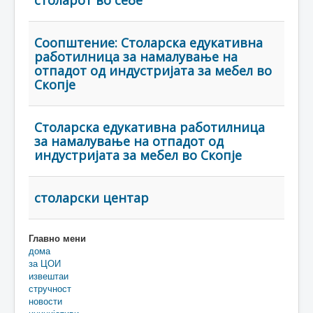
столарот во себе“
Соопштение: Столарска едукативна
работилница за намалување на
отпадот од индустријата за мебел во
Скопје
Столарска едукативна работилница
за намалување на отпадот од
индустријата за мебел во Скопје
столарски центар
Главно мени
дома
за ЦОИ
извештаи
стручност
новости