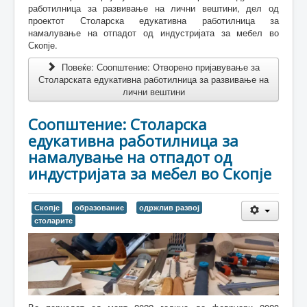
работилница
за развивање на лични вештини, дел од
проектот
Столарска едукативна работилница за
намалување на отпадот од индустријата за мебел во
Скопје
.
Повеќе: Соопштение: Отворено пријавување за
Столарската едукативна работилница за развивање на
лични вештини
Соопштение: Столарска
едукативна работилница за
намалување на отпадот од
индустријата за мебел во Скопје
Скопје
образование
одржлив развој
столарите