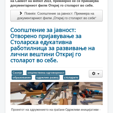
на Саемот на мебел 2023, премиерно ќе се прикажува
документарниот филм Откриј го столарот во себе.
Повеќе: Соопштение за јавност: Премиера на
документарниот филм „Откриј го столарот во себе“
Соопштение за јавност:
Отворено пријавување за
Столарска едукативна
работилница за развивање на
лични вештини Откриј го
столарот во себе.
Скопје
општествена одговорност
образование
одржлив развој
столарите
Проектот на здружението на граѓани Одржливи иницијативи -