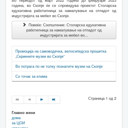
Во периодот од март 2022 година до февруари 2023
година, во Скопје ќе се спроведува проектот Столарска
едукативна работилница за намалување на отпадот од
индустријата за мебел во Скопје.
Повеќе: Соопштение: Столарска едукативна
работилница за намалување на отпадот од
индустријата за мебел во...
Промоција на самоводечка, велосипедска прошетка
„Скриените музеи во Скопје“
Во потрага по не толку познатите музеи на Скопје
Со точак за клима
Страница 1 од 2
Главно мени
дома
за ЦОИ
извештаи