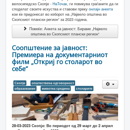
велосипедско Скопје -
НаТочак
, ги повикува граѓаните да ги
споделат своите искуства и ставови преку
онлајн анкета
кои ќе придонесат во изборот на „Највело општина во
Скопскиот плански регион“ за 2023 година.
Повеќе: Анкета за јавност: Бираме „Највело
општина во Скопскиот плански регион“
Соопштение за јавност:
Премиера на документарниот
филм „Откриј го столарот во
себе“
Скопје
општествена одговорност
образование
животна средина
столарите
28-03-2023 Скопје: Во периодот од 29 март до 2 април