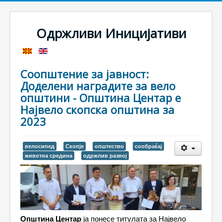
Одржливи Иницијативи
Соопштение за јавност:
Доделени наградите за вело
општини - Општина Центар е
Највело скопска општина за
2023
велосипед
Скопје
општество
сообраќај
животна средина
одржлив развој
Општина Центар
ја понесе титулата за
Највело