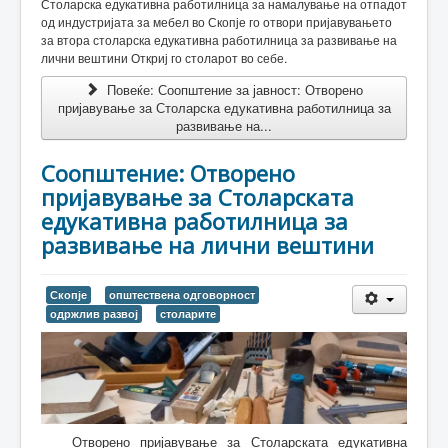
Столарска едукативна работилница за намалување на отпадот
од индустријата за мебел во Скопје го отвори пријавувањето
за втора столарска едукативна работилница за развивање на
лични вештини Откриј го столарот во себе.
Повеќе: Соопштение за јавност: Отворено
пријавување за Столарска едукативна работилница за
развивање на...
Соопштение: Отворено
пријавување за Столарската
едукативна работилница за
развивање на лични вештини
Скопје
општествена одговорност
одржлив развој
столарите
Отворено пријавување за Столарската едукативна