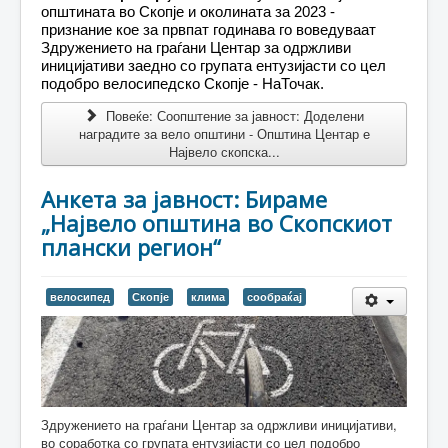
општината во Скопје и околината за 2023 -
признание кое за првпат годинава го воведуваат
Здружението на граѓани Центар за одржливи
иницијативи заедно со групата ентузијасти со цел
подобро велосипедско Скопје - НаТочак.
Повеќе: Соопштение за јавност: Доделени
наградите за вело општини - Општина Центар е
Највело скопска...
Анкета за јавност: Бираме
„Највело општина во Скопскиот
плански регион“
велосипед
Скопје
клима
сообраќај
Здружението на граѓани Центар за одржливи иницијативи,
во соработка со групата ентузијасти со цел подобро