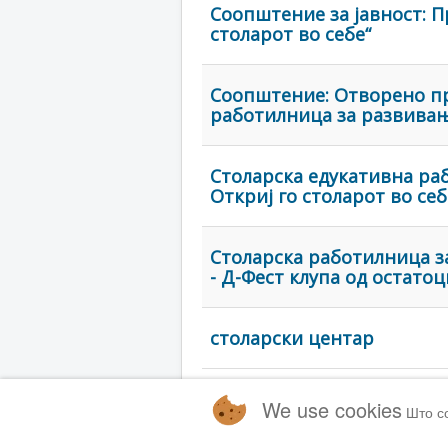
Соопштение за јавност: 
столарот во себе“
Соопштение: Отворено пр
работилница за развива
Столарска едукативна ра
Откриј го столарот во себ
Столарска работилница з
- Д-Фест клупа од остато
столарски центар
We use cookies
Што с