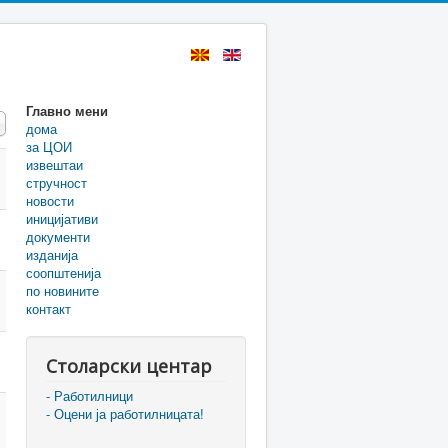
Главно мени
 #
дома
за ЦОИ
извештаи
стручност
новости
иницијативи
документи
изданија
соопштенија
по новините
контакт
Столарски центар
- Работилници
- Оцени ја работилницата!