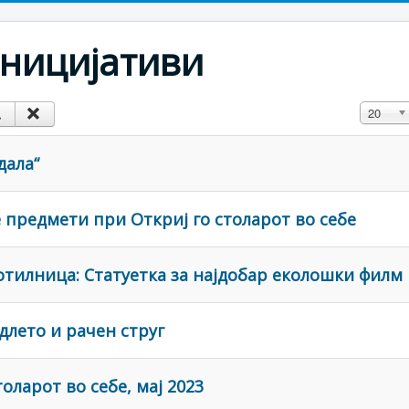
ницијативи
Прикажи
20
дала“
 предмети при Откриј го столарот во себе
отилница: Статуетка за најдобар еколошки филм
длето и рачен струг
оларот во себе, мај 2023