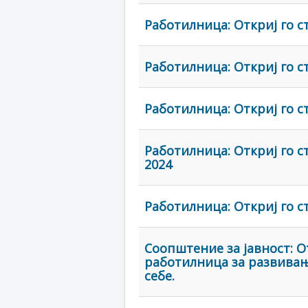
Работилница: Откриј го с
Работилница: Откриј го с
Работилница: Откриј го с
Работилница: Откриј го с
2024
Работилница: Откриј го ст
Соопштение за јавност: 
работилница за развивањ
себе.