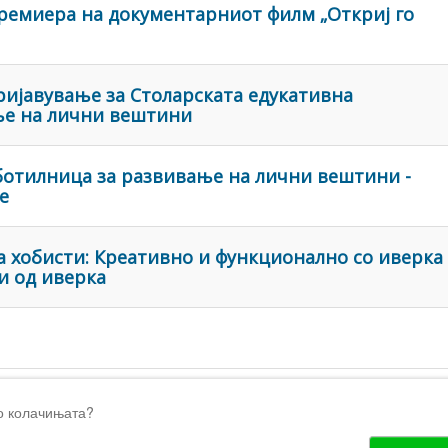
Премиера на документарниот филм „Откриј го
ијавување за Столарската едукативна
ње на лични вештини
ботилница за развивање на лични вештини -
е
а хобисти: Креативно и функционално со иверка
ци од иверка
о колачињата?